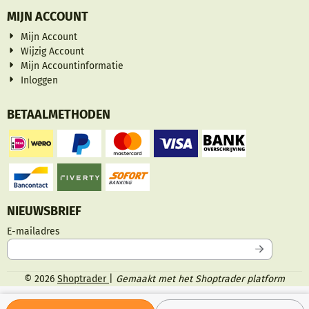
MIJN ACCOUNT
Mijn Account
Wijzig Account
Mijn Accountinformatie
Inloggen
BETAALMETHODEN
NIEUWSBRIEF
Vul je e-mailadres in voor de nieuwsbrief
E-mailadres
©
2026
Shoptrader
|
Gemaakt met het Shoptrader platform