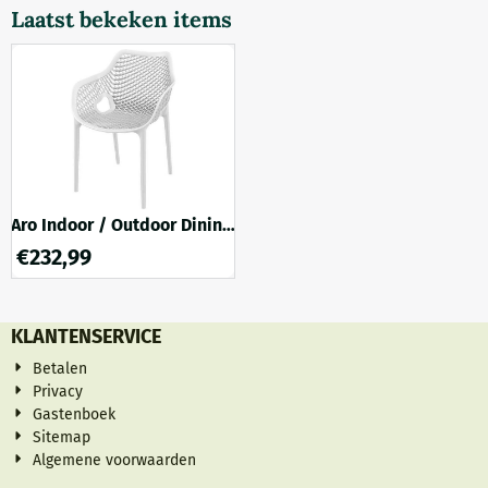
zitgelegenheid om werk met
ontspannen en tot rust te
Laatst bekeken items
collega's te bespreken. Meer
komen.
zwarte stoelen vind je hier.
Aro Indoor / Outdoor Dining
Armchair - White
€
232,99
KLANTENSERVICE
Betalen
Privacy
Gastenboek
Sitemap
Algemene voorwaarden