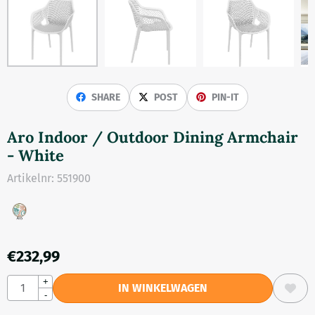
SHARE
POST
PIN-IT
Aro Indoor / Outdoor Dining Armchair
- White
Artikelnr:
551900
€
232,99
Aantal
+
IN WINKELWAGEN
-