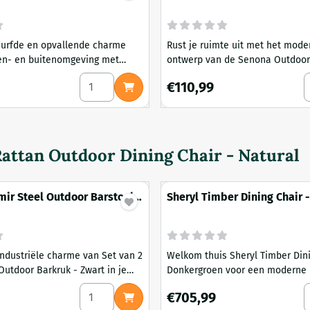
durfde en opvallende charme
Rust je ruimte uit met het mode
en- en buitenomgeving met
ontwerp van de Senona Outdoor 
kamerstoel - Zwart. Het
- Beige en verwelkom direct comf
oor Dining Chair - Black
Aantal kiezen voor Set of 4 - Isabella Dining C
A
9
Prijs: 110,99
€110,99
 en duurzame ontwerp maakt het
ijke favoriet
attan Outdoor Dining Chair - Natural
Amir Steel Outdoor Barstool -
Sheryl Timber Dining Chair 
Green
ndustriële charme van Set van 2
Welkom thuis Sheryl Timber Dini
Outdoor Barkruk - Zwart in je
Donkergroen voor een moderne 
ing.
en een stijlgerichte eetervaring.
oor Dining Chair - Black
Aantal kiezen voor Set of 2 - Amir Steel Outdo
A
Prijs: 705,99
€705,99
simplistische lineaire vorm zal