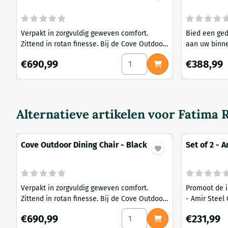
Verpakt in zorgvuldig geweven comfort.
Bied een ge
Zittend in rotan finesse. Bij de Cove Outdoor
aan uw binn
Dining Chair - Zwart draait alles om vrije tijd
Isabella Eet
Aantal kiezen voor Cove Outd
Prijs: 690,99
Prijs: 388,9
€690,99
€388,99
zonder concessies te doen aan stijl.
lichtgewicht
een gemakkel
Alternatieve artikelen voor
Fatima R
Cove Outdoor Dining Chair - Black
Set of 2 - 
Black
Verpakt in zorgvuldig geweven comfort.
Promoot de i
Zittend in rotan finesse. Bij de Cove Outdoor
- Amir Steel 
Dining Chair - Zwart draait alles om vrije tijd
buitenomgev
Aantal kiezen voor Cove Outd
Prijs: 690,99
Prijs: 231,99
€690,99
€231,99
zonder concessies te doen aan stijl.