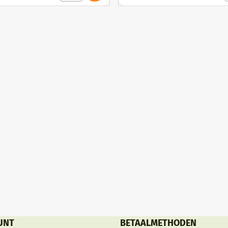
indruk maken op uw gasten en 
tegelijkertijd volledig extra com
Bekijk onze andere collectie
eetkamerstoelen in rotan en hou
de beste prijzen.
UNT
BETAALMETHODEN