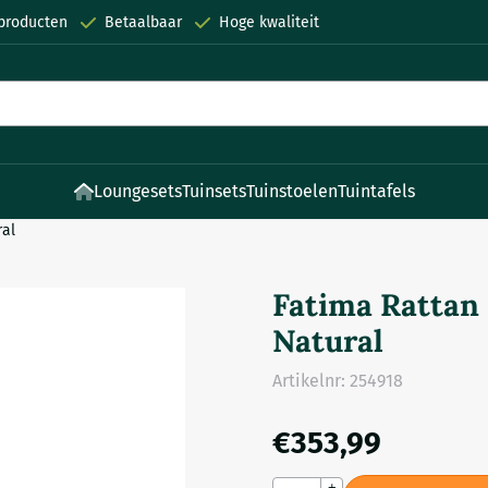
 producten
Betaalbaar
Hoge kwaliteit
Loungesets
Tuinsets
Tuinstoelen
Tuintafels
ral
Fatima Rattan 
Natural
Artikelnr:
254918
€
353,99
+