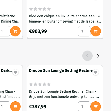
rnistische
Bied een chique en luxueuze charme aan uw
V
Dining Chair
binnen- en buitenomgeving met de Isabella
Z
ort in huis.
Eetkamerstoel - Zwart. Het lichtgewicht en
D
hair - Black
antal kiezen voor Senona Outdoor Dining Chair - Beige
Aantal kiezen voor
Prijs: 903,99
P
€903,99
duurzame ontwerp maakt het een
t
gemakkelijke favoriet
j
b
s
v
p
- Dark
Dreobe Sun Lounge Setting Recliner
Chair - Grey
ng Chair -
Driobe Sun Lounge Setting Recliner Chair -
M
kustfunctie
Grijs met zijn functionele ontwerp kan aan
/
 De
uw verschillende eisen voldoen, terwijl zijn
v
or Barstool - Black
antal kiezen voor Sheryl Timber Dining Chair - Dark Green
Aantal kiezen voor
Prijs: 387,99
P
€387,99
 moeiteloos
elegante en moderne aanwezigheid uw ogen
g