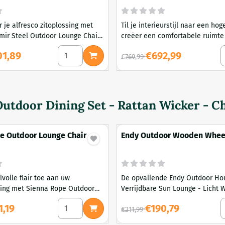
 je alfresco zitoplossing met
Til je interieurstijl naar een ho
Amir Steel Outdoor Lounge Chair
creëer een comfortabele ruimte 
buitenruimte met de Mare stale
utdoor Wicker Sun Lounge - Brown
Aantal kiezen voor Set of 4 - Amir Steel Outdo
A
voor 801,89
Van 769,99 voor 692,99
01,89
€692,99
buitenbank - Beige
€769,99
utdoor Dining Set - Rattan Wicker - C
e Outdoor Lounge Chair -
Endy Outdoor Wooden Wheeled Sun
Lounge - Light Walnut and 
lvolle flair toe aan uw
De opvallende Endy Outdoor Ho
ing met Sienna Rope Outdoor
Verrijdbare Sun Lounge - Licht 
- Coral en zijn grootse ontwerp.
Wit is zo ontworpen dat hij best
azzo Side Table - White
Aantal kiezen voor Sienna Rope Outdoor Loung
A
oor 241,19
Van 211,99 voor 190,79
1,19
€190,79
 een minimalistisch ontwerp,
verschillende weersomstandigh
€211,99
wijd uitlopende poten en met de
afbreuk te doen aan de lange l