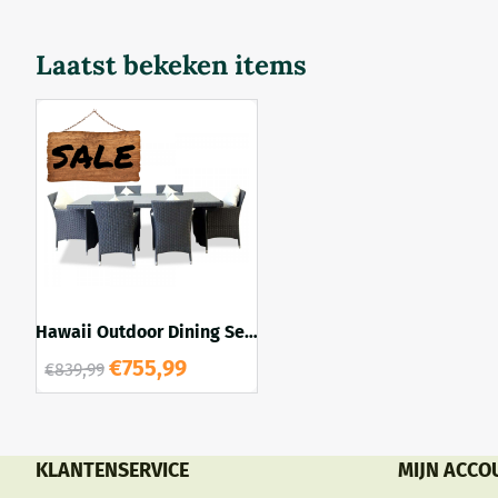
hand gevloch
zullen je ru
Laatst bekeken items
Hawaii Outdoor Dining Set
- Rattan Wicker - Charcoal
€
755,99
€
839,99
KLANTENSERVICE
MIJN ACCO