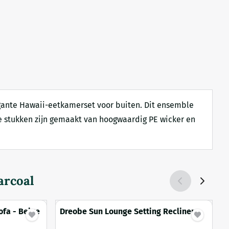
legante Hawaii-eetkamerset voor buiten. Dit ensemble
le stukken zijn gemaakt van hoogwaardig PE wicker en
arcoal
ofa - Beige
Dreobe Sun Lounge Setting Recliner
Chair - Grey