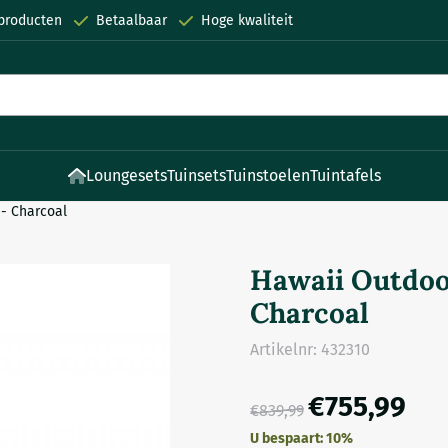
 producten
Betaalbaar
Hoge kwaliteit
Loungesets
Tuinsets
Tuinstoelen
Tuintafels
 - Charcoal
Hawaii Outdoor
Charcoal
Artikelnr:
432310
€
755,99
€
839,99
U bespaart:
10
%