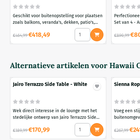
Geschikt voor buitenopstelling voor plaatsen
Perfectioneer
zoals balkons, veranda's, dekken, patio's,
Set van 4 - 
tuinen of aan het zwembad, Driobe Outdoor
- Zwart.
Aantal kiezen voor Dreobe O
Van 464,99 voor 418,49
Van 890,99 
€418,49
€8
Wicker Sun Lounge - Brown is bijzonder
€464,99
€890,99
verbazingwekkend om u puur comfort te
bieden met zijn ergonomische ontwerp
gebouwd met duurzame materialen.
Alternatieve artikelen voor
Hawaii O
Jairo Terrazzo Side Table - White
Sienna Rop
Coral
Wek direct interesse in de lounge met het
Voeg een stij
stedelijke ontwerp van Jairo Terrazzo Side
buitenomgev
Table - White en zijn textuurkarakter.
Lounge Chair 
Aantal kiezen voor Jairo Terr
Van 189,99 voor 170,99
Van 267,99 v
€170,99
€24
€189,99
Afgewerkt in
€267,99
met strakke 