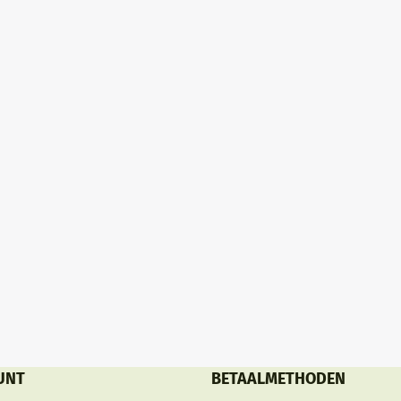
ten touw - de Sienna's details
het ongekende comfort. Probeer
imte zeker charmeren.
verbluffende schoonheid echter
vullen met een bijpassende bijze
salontafel om een verfrissende sf
UNT
BETAALMETHODEN