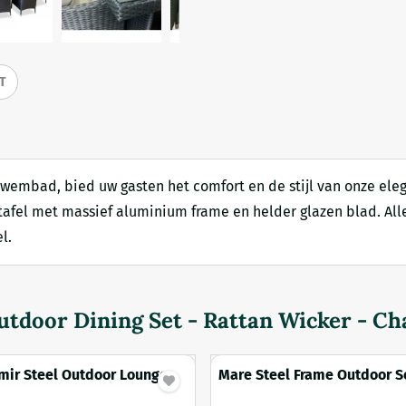
IT
t zwembad, bied uw gasten het comfort en de stijl van onze e
e tafel met massief aluminium frame en helder glazen blad. Al
l.
tdoor Dining Set - Rattan Wicker - Ch
Amir Steel Outdoor Lounge
Mare Steel Frame Outdoor S
ck