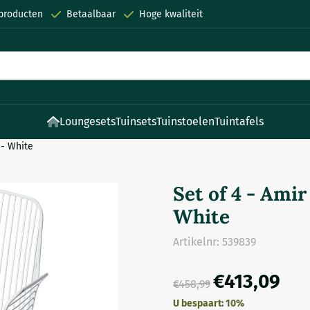
 producten
Betaalbaar
Hoge kwaliteit
Loungesets
Tuinsets
Tuinstoelen
Tuintafels
 - White
Set of 4 - Ami
White
Artikelnr:
539839
€
413,09
€
458,99
U bespaart:
10
%