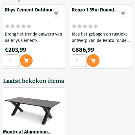
Rhys Cement Outdoor
Renzo 1.35m Round
Dining Table
Outdoor Dining Table -
Natural Light
Breng het trendy ontwerp van
Kies het gebogen en rustieke
de Rhys Cement-
ontwerp van de Renzo ronde
eetkamertafel voor buiten
eettafel van 1,35 m - Natural
Prijs: 203,99
Prijs: 886,99
€203,99
€886,99
naar je buitenruimte voor een
Light en creëer een stijlvolle
Aantal kiezen voor Rhys Cement Outdoor Dining Table
Aantal kiezen voor Renzo 1.3
verfijnde en stedelijke look.
en praktische
buitenomgeving. De
kenmerken van de houten
latten voegen een
Laatst bekeken items
indrukwekkende flair toe aan
uw ruimte zonder afbreuk te
doen aan de functie.
Montreal Aluminium