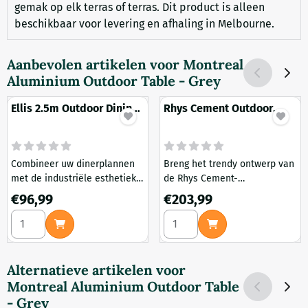
gemak op elk terras of terras. Dit product is alleen
beschikbaar voor levering en afhaling in Melbourne.
Aanbevolen artikelen voor
Montreal
Aluminium Outdoor Table - Grey
Ellis 2.5m Outdoor Dining
Rhys Cement Outdoor
Table - Natural Top and
Dining Table
Black Base
Combineer uw dinerplannen
Breng het trendy ontwerp van
met de industriële esthetiek
de Rhys Cement-
van de slijtvaste Ellis 2,5 m
eetkamertafel voor buiten
Prijs: 96,99
Prijs: 203,99
€96,99
€203,99
Outdoor Dining Table -
naar je buitenruimte voor een
Aantal kiezen voor Ellis 2.5m Outdoor Dining Table - Natura
Aantal kiezen voor Rhys Cem
Natural Top en Black Base.
verfijnde en stedelijke look.
Alternatieve artikelen voor
Montreal Aluminium Outdoor Table
- Grey